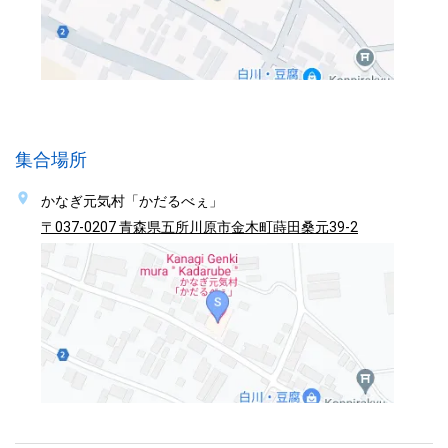
集合場所
かなぎ元気村「かだるべぇ」
〒037-0207 青森県五所川原市金木町蒔田桑元39-2