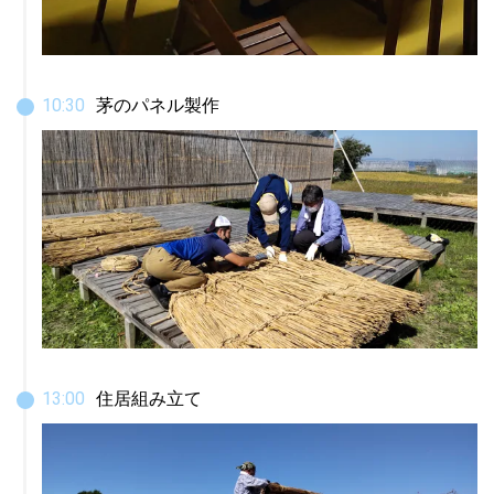
10
:
30
茅のパネル製作
13
:
00
住居組み立て