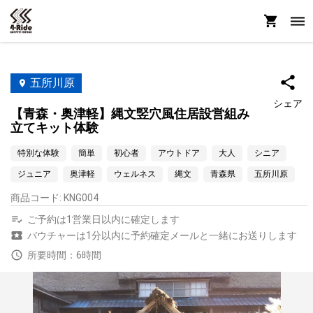
五所川原
シェア
【青森・奥津軽】縄文竪穴風住居設営組み
立てキット体験
特別な体験
簡単
初心者
アウトドア
大人
シニア
ジュニア
奥津軽
ウェルネス
縄文
青森県
五所川原
商品コード
:
KNG004
ご予約は1営業日以内に確定します
バウチャーは1分以内に予約確定メールと一緒にお送りします
所要時間：6時間