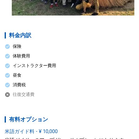
料金内訳
保険
体験費用
インストラクター費用
昼食
消費税
往復交通費
有料オプション
米語ガイド料
-
¥
10,000