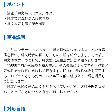
ポイント
講座「縄文時代はウェルネス」
縄文竪穴風住居の設営体験
縄文衣装を着て記念撮影
商品説明
　オリエンテーションの後、「縄文時代はウェルネス」という講
座を行い、縄文時代の暮らしぶりの一端を紹介します。その後、
縄文体験の一つとして、縄文竪穴風住居の設営体験を行います。

　15000年前から経験を積み重ね、その知恵によってできた縄文竪
穴式住居を現代に再現して行きます。時間内で設営体験を完了す
るプログラムとするため、パネル工法的に組み立て、縄を活用し
て設営します。

　縄文から続く茅のぬくもりを感じていただき、火鉢を囲みなが
ら、とっておきのひとときをお過ごしください。
対応言語