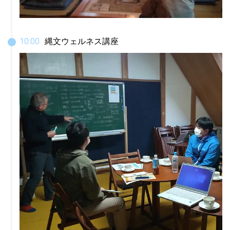
10
:
00
縄文ウェルネス講座