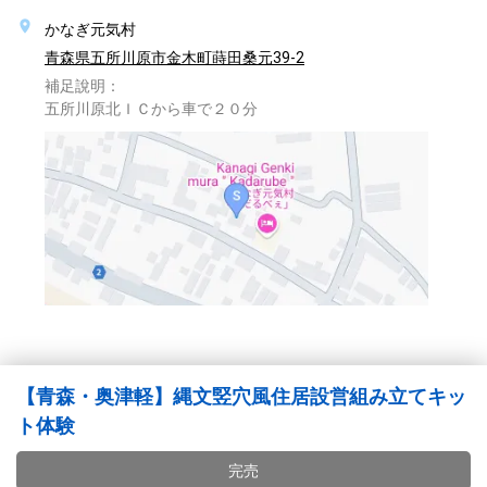
かなぎ元気村
青森県五所川原市金木町蒔田桑元39-2
補足說明：
五所川原北ＩＣから車で２０分
【青森・奥津軽】縄文竪穴風住居設営組み立てキッ
ト体験
完売