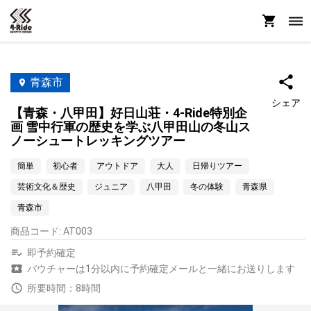
青森市
シェア
【青森・八甲田】好日山荘・4-Ride特別企
画 雪中行軍の歴史を学ぶ八甲田山の冬山ス
ノーシュートレッキングツアー
簡単
初心者
アウトドア
大人
日帰りツアー
芸術文化＆歴史
ジュニア
八甲田
冬の体験
青森県
青森市
商品コード
:
AT003
即予約確定
バウチャーは1分以内に予約確定メールと一緒にお送りします
所要時間：8時間