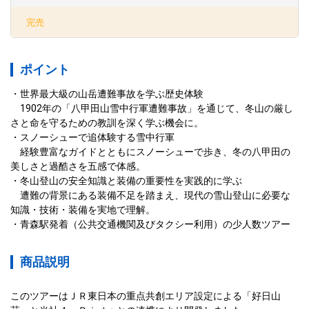
完売
ポイント
世界最大級の山岳遭難事故を学ぶ歴史体験
　1902年の「八甲田山雪中行軍遭難事故」を通じて、冬山の厳し
さと命を守るための教訓を深く学ぶ機会に。
スノーシューで追体験する雪中行軍

　経験豊富なガイドとともにスノーシューで歩き、冬の八甲田の
美しさと過酷さを五感で体感。
冬山登山の安全知識と装備の重要性を実践的に学ぶ
　遭難の背景にある装備不足を踏まえ、現代の雪山登山に必要な
知識・技術・装備を実地で理解。
青森駅発着（公共交通機関及びタクシー利用）の少人数ツアー
商品説明
このツアーはＪＲ東日本の重点共創エリア設定による「好日山