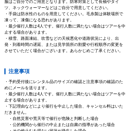
服はご自分でのご用意となります。防寒対策として長袖やタイ
ツ、ネックウォーマーなどはご自分で用意してください。
手袋は防水性のものを用意してください。毛糸製は体験場所で
凍って、凍傷になる恐れがあります。
最少催行人数は4人です。催行人数に満たない場合はツアーを中
止する場合があります。
積雪、路面凍結、吹雪などの天候悪化や道路状況により、出
発・到着時間の遅延、または見学箇所の割愛や行程順序の変更を
させていただく場合がございます。あらかじめご了承ください。
注意事項
予約受付後にレンタル品のサイズの確認と注意事項の確認のた
めにメールを送ります。
最少催行人数は4人です。催行人数に満たない場合はツアーを中
止する場合があります。
下記理由などにより催行を中止した場合、キャンセル料はいた
だきません。

　・自然災害や荒天等で催行が危険と判断した場合

　・公的機関から催行の中止または自粛の指導があった場合

　・その他止むを得ない状況が発生した場合