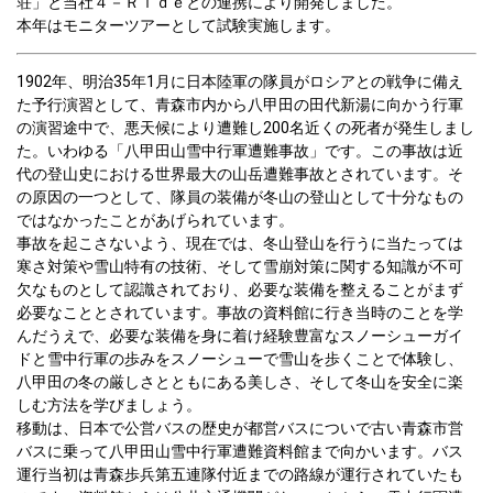
荘」と当社４－Ｒｉｄｅとの連携により開発しました。

本年はモニターツアーとして試験実施します。
1902年、明治35年1月に日本陸軍の隊員がロシアとの戦争に備え
た予行演習として、青森市内から八甲田の田代新湯に向かう行軍
の演習途中で、悪天候により遭難し200名近くの死者が発生しまし
た。いわゆる「八甲田山雪中行軍遭難事故」です。この事故は近
代の登山史における世界最大の山岳遭難事故とされています。そ
の原因の一つとして、隊員の装備が冬山の登山として十分なもの
ではなかったことがあげられています。

事故を起こさないよう、現在では、冬山登山を行うに当たっては
寒さ対策や雪山特有の技術、そして雪崩対策に関する知識が不可
欠なものとして認識されており、必要な装備を整えることがまず
必要なこととされています。事故の資料館に行き当時のことを学
んだうえで、必要な装備を身に着け経験豊富なスノーシューガイ
ドと雪中行軍の歩みをスノーシューで雪山を歩くことで体験し、
八甲田の冬の厳しさとともにある美しさ、そして冬山を安全に楽
しむ方法を学びましょう。

移動は、日本で公営バスの歴史が都営バスについで古い青森市営
バスに乗って八甲田山雪中行軍遭難資料館まで向かいます。バス
運行当初は青森歩兵第五連隊付近までの路線が運行されていたも