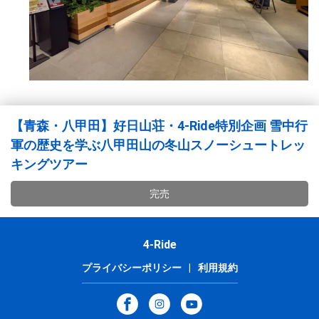
【青森・八甲田】好日山荘・4-Ride特別企画 雪中行
軍の歴史を学ぶ八甲田山の冬山スノーシュートレッ
キングツアー
完売
4-Ride
プライバシーポリシー
|
利用規約