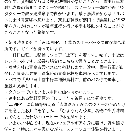
のです。資料館からは公共交通機関がないことから、雪中行軍遭
難記念像の麓までタクシーで移動し、スノーシュー体験が終了後
タクシーで酸ヶ湯温泉まで向かいます。酸ヶ湯温泉からはＪＲバ
スに乗り青森駅へ戻ります。東北新幹線が盛岡まで開業した1982
年をきっかけにバスが通年運行を行い冬季も移動をすることがで
きることとなった路線です。
朝８時３０分に「＆LOVINA」１階のスターバックス前が集合場
所です。ガイドが待っています。
「好日山荘」に移動しウェア（上下）を着ます。帽子、手袋は
レンタル外です。必要な場合はこちらで買うことができます。
着替え後は青森市営バスにて移動します。途中、雪中行軍が出
発した青森歩兵第五連隊跡の青森高校を車内から見学します。
バスで「八甲田山雪中行軍遭難資料館」前のバス停で降車し、
施設を見学します。
タクシーでいよいよ八甲田の山へ向かいます。
途中にある萱野高原の「ひょうたん茶屋」にて昼食です。
「LOVINA」に店舗を構える「吉野洛匠」がこのツアーのためだけ
に用意したお弁当を楽しみ、「ひょうたん茶屋」名物の生姜味噌
おでんとこだわりのコーヒーで体を温めます。
いよいよ体験です。現在のウェアやギアを身に着け、資料館で
学んだ当時のことを思いながら、スノーシュー体験を行います。