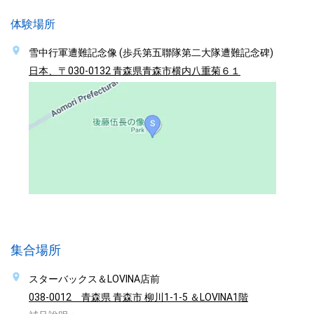
体験場所
雪中行軍遭難記念像 (歩兵第五聯隊第二大隊遭難記念碑)
日本、〒030-0132 青森県青森市横内八重菊６１
集合場所
スターバックス＆LOVINA店前
038-0012 青森県 青森市 柳川1-1-5 ＆LOVINA1階