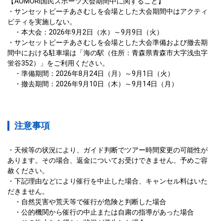
【AOMORI国民スポーツ大会期間中に関すること】

・サンセットビーチあさむしを会場とした大会期間中はアクティ
ビティを実施しない。

　・本大会：2026年9月2日（水）～9月9日（火）

・サンセットビーチあさむしを会場とした大会準備および撤去期
間中における駐車場は「海の駅（住所：青森県青森市大字浅虫字
蛍谷352）」をご利用ください。

　・準備期間：2026年8月24日（月）～9月1日（火）

　・撤去期間：2026年9月10日（木）～9月14日（月）
注意事項
・天候等の状況により、ガイド判断でツアー時間変更の可能性が
あります。その場合、返金についてお受けできません。予めご容
赦ください。

・下記理由などにより催行を中止した場合、キャンセル料はいた
だきません。

　・自然災害や荒天等で催行が危険と判断した場合

　・公的機関から催行の中止または自粛の指導があった場合
