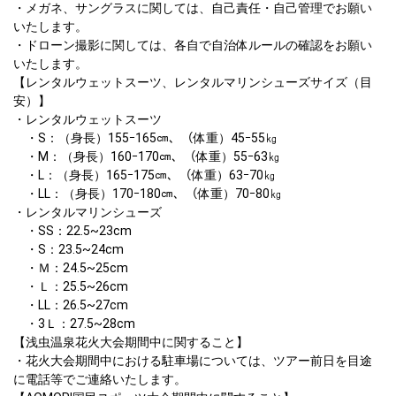
・メガネ、サングラスに関しては、自己責任・自己管理でお願い
いたします。

・ドローン撮影に関しては、各自で自治体ルールの確認をお願い
いたします。

【レンタルウェットスーツ、レンタルマリンシューズサイズ（目
安）】	

・レンタルウェットスーツ

　・S：（身長）155ｰ165㎝、（体重）45ｰ55㎏

　・M：（身長）160ｰ170㎝、（体重）55ｰ63㎏

　・L：（身長）165ｰ175㎝、（体重）63ｰ70㎏

　・LL：（身長）170ｰ180㎝、（体重）70ｰ80㎏

・レンタルマリンシューズ

　・SS：22.5~23cm

　・S：23.5~24cm

　・Ｍ：24.5~25cm

　・Ｌ：25.5~26cm

　・LL：26.5~27cm

　・3Ｌ：27.5~28cm	

【浅虫温泉花火大会期間中に関すること】

・花火大会期間中における駐車場については、ツアー前日を目途
に電話等でご連絡いたします。								
