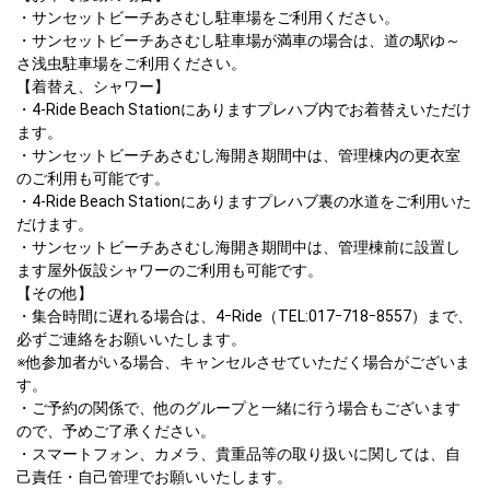
・サンセットビーチあさむし駐車場をご利用ください。

・サンセットビーチあさむし駐車場が満車の場合は、道の駅ゆ～
さ浅虫駐車場をご利用ください。								

【着替え、シャワー】

・4-Ride Beach Stationにありますプレハブ内でお着替えいただけ
ます。

・サンセットビーチあさむし海開き期間中は、管理棟内の更衣室
のご利用も可能です。

・4-Ride Beach Stationにありますプレハブ裏の水道をご利用いた
だけます。

・サンセットビーチあさむし海開き期間中は、管理棟前に設置し
ます屋外仮設シャワーのご利用も可能です。				

【その他】

・集合時間に遅れる場合は、4ｰRide（TEL:017ｰ718ｰ8557）まで、
必ずご連絡をお願いいたします。

※他参加者がいる場合、キャンセルさせていただく場合がございま
す。

・ご予約の関係で、他のグループと一緒に行う場合もございます
ので、予めご了承ください。

・スマートフォン、カメラ、貴重品等の取り扱いに関しては、自
己責任・自己管理でお願いいたします。
