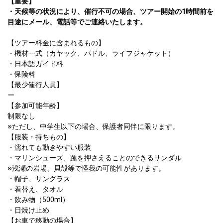
【重要】

・天候等の状況により、催行不可の場合、ツアー開始の1時間前を
目途にメール、電話等でご連絡いたします。
【ツアー料金に含まれるもの】

・機材一式（カヤック、パドル、ライフジャケット）

・日本語ガイド料

・保険料									

【最少催行人員】

ー											

【参加可能年齢】

制限なし

※ただし、中学生以下の場合、保護者同伴に限ります。

【服装・持ちもの】

・濡れても動きやすい服装

・マリンシューズ、踵を押さえることのできるサンダル

※浅瀬の岩場、貝殻等で怪我の可能性があります。

・帽子、サングラス

・着替え、タオル

・飲み物（500ml）

・日焼け止め								

【お車で移動の場合】
