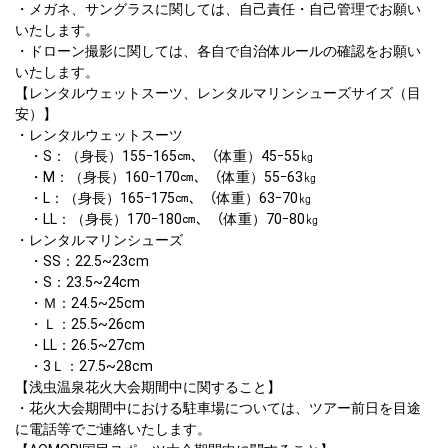
・メガネ、サングラスに関しては、自己責任・自己管理でお願い
いたします。

・ドローン撮影に関しては、各自で自治体ルールの確認をお願い
いたします。

【レンタルウェットスーツ、レンタルマリンシューズサイズ（目
安）】	

・レンタルウェットスーツ

　・S：（身長）155ｰ165㎝、（体重）45ｰ55㎏

　・M：（身長）160ｰ170㎝、（体重）55ｰ63㎏

　・L：（身長）165ｰ175㎝、（体重）63ｰ70㎏

　・LL：（身長）170ｰ180㎝、（体重）70ｰ80㎏

・レンタルマリンシューズ

　・SS：22.5~23cm

　・S：23.5~24cm

　・Ｍ：24.5~25cm

　・Ｌ：25.5~26cm

　・LL：26.5~27cm

　・3Ｌ：27.5~28cm	

【浅虫温泉花火大会期間中に関すること】

・花火大会期間中における駐車場については、ツアー前日を目途
に電話等でご連絡いたします。								
