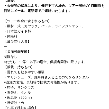
【重要】

・天候等の状況により、催行不可の場合、ツアー開始の1時間前を
目途にメール、電話等でご連絡いたします。
【ツアー料金に含まれるもの】

・機材一式（カヤック、パドル、ライフジャケット）

・日本語ガイド料

・保険料									

【最少催行人員】

ー											

【参加可能年齢】

制限なし

※ただし、中学生以下の場合、保護者同伴に限ります。

【服装・持ちもの】

・濡れても動きやすい服装

・マリンシューズ、踵を押さえることのできるサンダル

※浅瀬の岩場、貝殻等で怪我の可能性があります。

・帽子、サングラス

・着替え、タオル

・飲み物（500ml）

・日焼け止め								

【お車で移動の場合】
