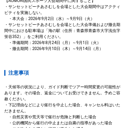
【AOMORI国民スポーツ大会期間中に関すること】

・サンセットビーチあさむしを会場とした大会期間中はアクティ
ビティを実施しない。

　・本大会：2026年9月2日（水）～9月9日（火）

・サンセットビーチあさむしを会場とした大会準備および撤去期
間中における駐車場は「海の駅（住所：青森県青森市大字浅虫字
蛍谷352）」をご利用ください。

　・準備期間：2026年8月24日（月）～9月1日（火）

　・撤去期間：2026年9月10日（木）～9月14日（月）
注意事項
・天候等の状況により、ガイド判断でツアー時間変更の可能性が
あります。その場合、返金についてお受けできません。予めご容
赦ください。

・下記理由などにより催行を中止した場合、キャンセル料はいた
だきません。

　・自然災害や荒天等で催行が危険と判断した場合

　・公的機関から催行の中止または自粛の指導があった場合
