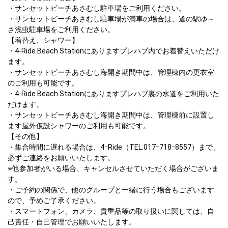
・サンセットビーチあさむし駐車場をご利用ください。

・サンセットビーチあさむし駐車場が満車の場合は、道の駅ゆ～
さ浅虫駐車場をご利用ください。								

【着替え、シャワー】

・4-Ride Beach Stationにありますプレハブ内でお着替えいただけ
ます。

・サンセットビーチあさむし海開き期間中は、管理棟内の更衣室
のご利用も可能です。

・4-Ride Beach Stationにありますプレハブ裏の水道をご利用いた
だけます。

・サンセットビーチあさむし海開き期間中は、管理棟前に設置し
ます屋外仮設シャワーのご利用も可能です。				

【その他】

・集合時間に遅れる場合は、4ｰRide（TEL:017ｰ718ｰ8557）まで、
必ずご連絡をお願いいたします。

※他参加者がいる場合、キャンセルさせていただく場合がございま
す。

・ご予約の関係で、他のグループと一緒に行う場合もございます
ので、予めご了承ください。

・スマートフォン、カメラ、貴重品等の取り扱いに関しては、自
己責任・自己管理でお願いいたします。
