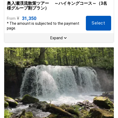
奥入瀬渓流散策ツアー ～ハイキングコース～（3名
様グループ割プラン）
31,350
¥
From
Select
* The amount is subjected to the payment
page.
Expand