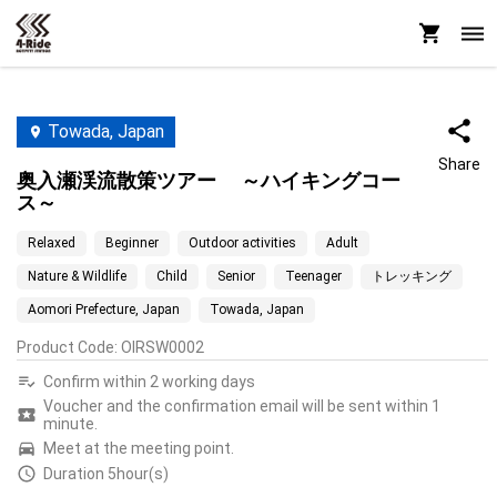
Towada, Japan
Share
奥入瀬渓流散策ツアー ～ハイキングコー
ス～
Relaxed
Beginner
Outdoor activities
Adult
Nature & Wildlife
Child
Senior
Teenager
トレッキング
Aomori Prefecture, Japan
Towada, Japan
Product Code
:
OIRSW0002
Confirm within 2 working days
Voucher and the confirmation email will be sent within 1
minute.
Meet at the meeting point.
Duration 5hour(s)