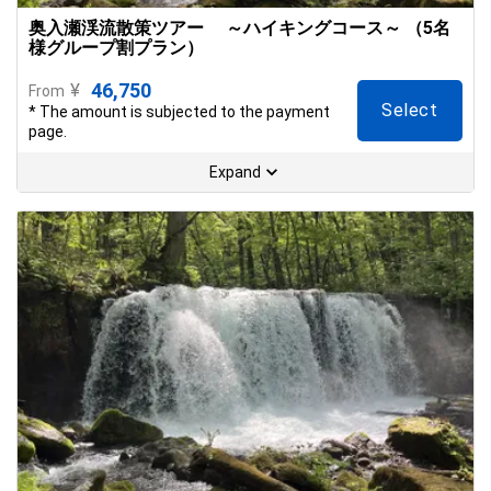
奥入瀬渓流散策ツアー ～ハイキングコース～ （5名
様グループ割プラン）
46,750
¥
From
Select
* The amount is subjected to the payment
page.
Expand