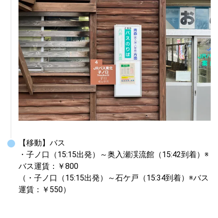
【移動】バス

・子ノ口（15:15出発）～奥入瀬渓流館（15:42到着）※
バス運賃：￥800

（・子ノ口（15:15出発）～石ケ戸（15:34到着）※バス
運賃：￥550）