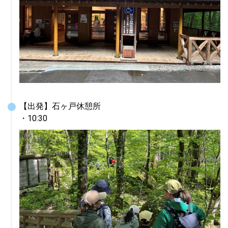
【出発】石ヶ戸休憩所

・10:30