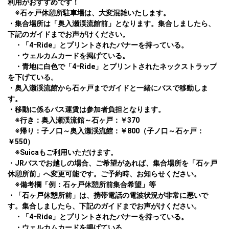
利用がおすすめです！

　※石ヶ戸休憩所駐車場は、大変混雑いたします。

・集合場所は「奥入瀬渓流館前」となります。集合しましたら、
下記のガイドまでお声がけください。

　・「4ｰRide」とプリントされたバナーを持っている。

　・ウェルカムカードを掲げている。

　・青地に白色で「4ｰRide」とプリントされたネックストラップ
を下げている。

・奥入瀬渓流館から石ヶ戸までガイドと一緒にバスで移動しま
す。

・移動に係るバス運賃は参加者負担となります。

　※行き：奥入瀬渓流館～石ヶ戸：￥370

　※帰り：子ノ口～奥入瀬渓流館：￥800（子ノ口～石ヶ戸：
￥550）

　※Suicaもご利用いただけます。

・JRバスでお越しの場合、ご希望があれば、集合場所を「石ヶ戸
休憩所前」へ変更可能です。ご予約時、お知らせください。

　※備考欄「例：石ヶ戸休憩所前集合希望」等　

・「石ヶ戸休憩所前」は、携帯電話の電波状況が非常に悪いで
す。集合しましたら、下記のガイドまでお声がけください。

　・「4ｰRide」とプリントされたバナーを持っている。

　・ウェルカムカードを掲げている。
