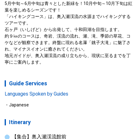
5月中旬～6月中旬は青々とした新緑を！10月中旬～10月下旬は紅
葉を楽しめるシーズンです！

「ハイキングコース」は、奥入瀬渓流の水源までハイキングする
ツアーです。

石ヶ戸（いしげど）から出発して、十和田湖を目指します。

約９㎞のコースは、奇岩、渓流の流れ、瀬、滝、季節の草花、コ
ケなどが観察できます。終盤に現れる名瀑「銚子大滝」に魅了さ
れ、マイナスイオンに癒されてください。

地元ガイドが、奥入瀬渓流の成り立ちから、現状に至るまでを丁
寧にご案内します。
Guide Services
Languages Spoken by Guides
Japanese
Itinerary
【集合】奥入瀬渓流館前
