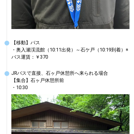
【移動】バス

・奥入瀬渓流館（10:11出発）～石ケ戸（10:19到着）※
バス運賃：￥370
JRバスで直接、石ヶ戸休憩所へ来られる場合

【集合】石ヶ戸休憩所前

・10:30