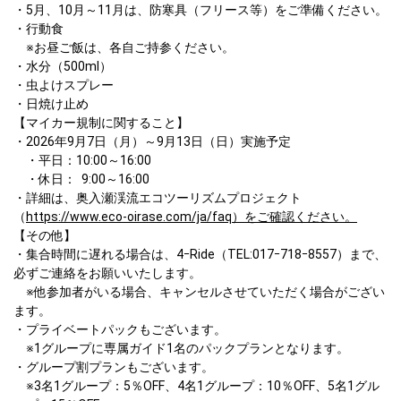
・5月、10月～11月は、防寒具（フリース等）をご準備ください。

・行動食

　※お昼ご飯は、各自ご持参ください。

・水分（500ml）

・虫よけスプレー

・日焼け止め

【マイカー規制に関すること】

・2026年9月7日（月）～9月13日（日）実施予定

　・平日：10:00～16:00

　・休日：  9:00～16:00

・詳細は、奥入瀬渓流エコツーリズムプロジェクト
（
https://www.eco-oirase.com/ja/faq）をご確認ください。
【その他】

・集合時間に遅れる場合は、4ｰRide（TEL:017ｰ718ｰ8557）まで、
必ずご連絡をお願いいたします。

　※他参加者がいる場合、キャンセルさせていただく場合がござい
ます。

・プライベートパックもございます。

　※1グループに専属ガイド1名のパックプランとなります。

・グループ割プランもございます。

　※3名1グループ：5％OFF、4名1グループ：10％OFF、5名1グル