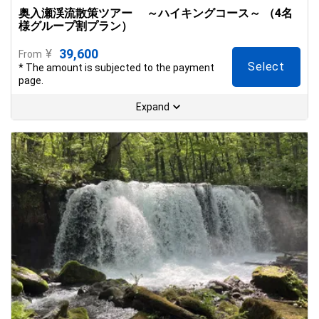
奥入瀬渓流散策ツアー ～ハイキングコース～ （4名
様グループ割プラン）
39,600
¥
From
Select
* The amount is subjected to the payment
page.
Expand