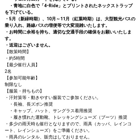
　・青地に白色で「4ｰRide」とプリントされたネックストラップ
を下げている。

・5月（新緑時期）、10月～11月（紅葉時期）は、大型観光バスの
乗り入れ、路線バスの増便等で大変混雑いたします。

・お時間に余裕を持ち、適切な交通手段の確保をお願いいたしま
す。

・送迎はございません。
【散策時間】

・約5時間

【最少催行人員】

2名

【参加可能年齢】

制限なし

【服装・持ちもの】

・汗対策等・動きやすい服装でご参加ください。

　・長袖、長ズボン推奨

　・キャップ、ハット、サングラス着用推奨

　・履き慣れた運動靴、トレッキングシューズ（ブーツ）推奨

・多少の雨天時も催行となりますので、雨具（カッパ、レインコ
ート、レインシューズ）をご準備ください。

・雨具のレンタル、販売はしておりません。
